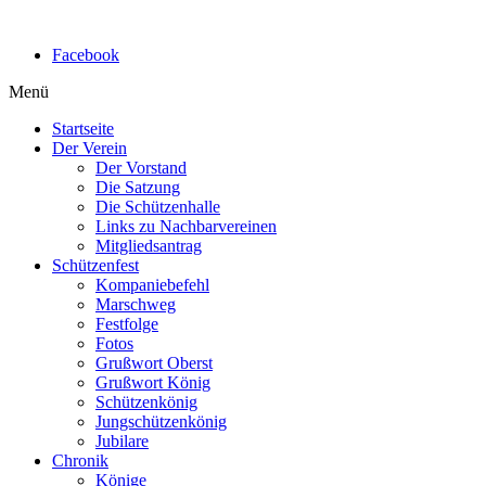
Facebook
Menü
Startseite
Der Verein
Der Vorstand
Die Satzung
Die Schützenhalle
Links zu Nachbarvereinen
Mitgliedsantrag
Schützenfest
Kompaniebefehl
Marschweg
Festfolge
Fotos
Grußwort Oberst
Grußwort König
Schützenkönig
Jungschützenkönig
Jubilare
Chronik
Könige